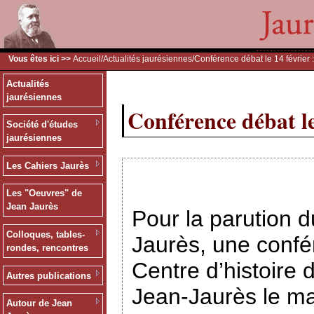
Vous êtes ici >>
Accueil
/
Actualités jaurésiennes
/Conférence débat le 14 février 
Actualités
jaurésiennes
Conférence débat le
Société d'études
jaurésiennes
Les Cahiers Jaurès
Les "Oeuvres" de
Jean Jaurès
Pour la parution
Colloques, tables-
Jaurès, une confé
rondes, rencontres
Centre d’histoire 
Autres publications
Jean-Jaurès le ma
Autour de Jean