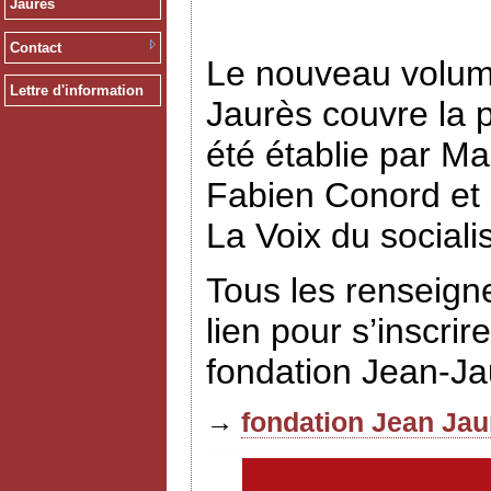
Jaurès
Contact
Le nouveau volume
Lettre d'information
Jaurès couvre la p
été établie par Ma
Fabien Conord et E
La Voix du social
Tous les renseign
lien pour s’inscrir
fondation Jean-J
→
fondation Jean Jau