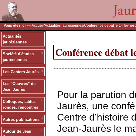
Vous êtes ici >>
Accueil
/
Actualités jaurésiennes
/Conférence débat le 14 février 
Actualités
jaurésiennes
Conférence débat le
Société d'études
jaurésiennes
Les Cahiers Jaurès
Les "Oeuvres" de
Jean Jaurès
Pour la parution
Colloques, tables-
Jaurès, une confé
rondes, rencontres
Centre d’histoire 
Autres publications
Jean-Jaurès le ma
Autour de Jean