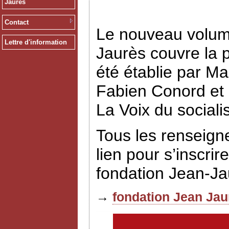
Jaurès
Contact
Le nouveau volume
Lettre d'information
Jaurès couvre la p
été établie par Ma
Fabien Conord et E
La Voix du social
Tous les renseign
lien pour s’inscrir
fondation Jean-J
→
fondation Jean Jau