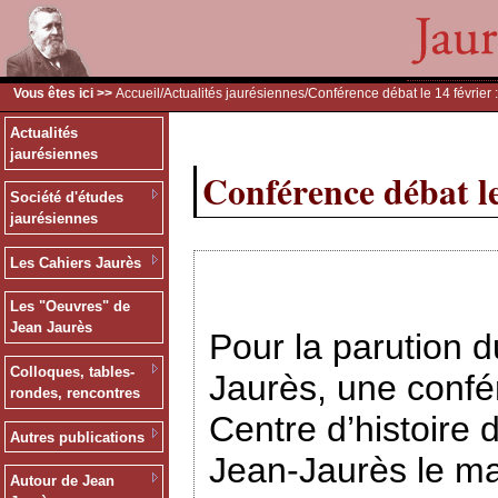
Vous êtes ici >>
Accueil
/
Actualités jaurésiennes
/Conférence débat le 14 février 
Actualités
jaurésiennes
Conférence débat le
Société d'études
jaurésiennes
Les Cahiers Jaurès
Les "Oeuvres" de
Jean Jaurès
Pour la parution
Colloques, tables-
Jaurès, une confé
rondes, rencontres
Centre d’histoire 
Autres publications
Jean-Jaurès le ma
Autour de Jean