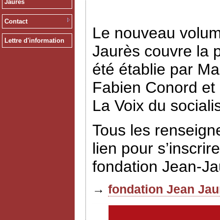
Jaurès
Contact
Le nouveau volume
Lettre d'information
Jaurès couvre la p
été établie par Ma
Fabien Conord et E
La Voix du social
Tous les renseign
lien pour s’inscrir
fondation Jean-J
→
fondation Jean Jau