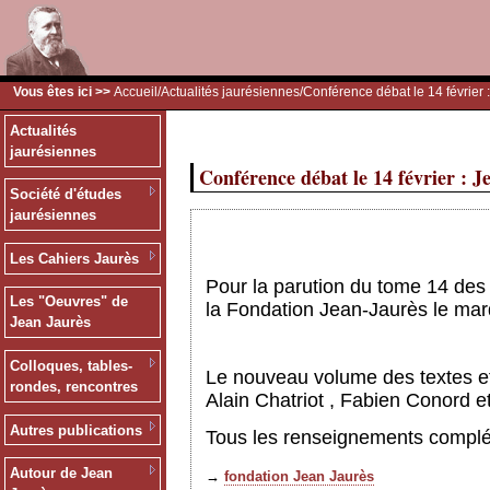
Vous êtes ici >>
Accueil
/
Actualités jaurésiennes
/Conférence débat le 14 février 
Actualités
jaurésiennes
Conférence débat le 14 février : J
Société d'études
jaurésiennes
Les Cahiers Jaurès
Pour la parution du tome 14 des
Les "Oeuvres" de
la Fondation Jean-Jaurès le mar
Jean Jaurès
Colloques, tables-
Le nouveau volume des textes et 
rondes, rencontres
Alain Chatriot , Fabien Conord et
Autres publications
Tous les renseignements compléme
Autour de Jean
→
fondation Jean Jaurès