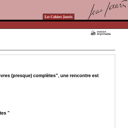
Les Cahiers Jaurès
Ajouté le 14/02/2023 - Auteur : bkermoal
uvres (presque) complètes", une rencontre est
tes ”