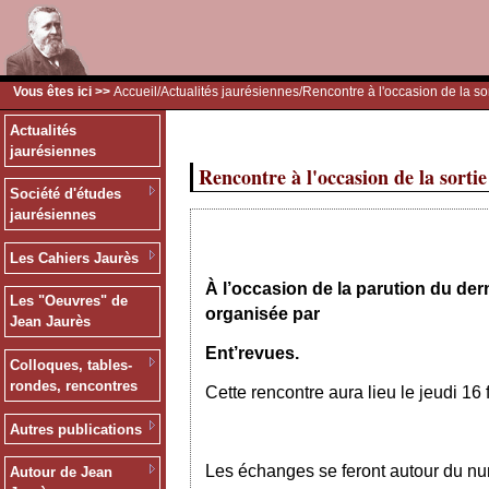
Vous êtes ici >>
Accueil
/
Actualités jaurésiennes
/Rencontre à l'occasion de la so
Actualités
jaurésiennes
Rencontre à l'occasion de la sorti
Société d'études
jaurésiennes
Les Cahiers Jaurès
À l’occasion de la parution du de
Les "Oeuvres" de
organisée par
Jean Jaurès
Ent’revues.
Colloques, tables-
rondes, rencontres
Cette rencontre aura lieu le jeudi 16
Autres publications
Les échanges se feront autour du n
Autour de Jean