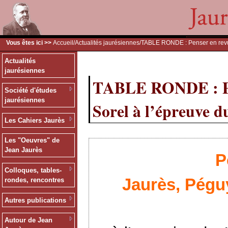
Vous êtes ici >>
Accueil
/
Actualités jaurésiennes
/TABLE RONDE : Penser en revue
Actualités
jaurésiennes
TABLE RONDE : Pen
Société d'études
jaurésiennes
Sorel à l’épreuve d
Les Cahiers Jaurès
Les "Oeuvres" de
Jean Jaurès
P
Colloques, tables-
Jaurès, Péguy
rondes, rencontres
Autres publications
Autour de Jean