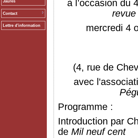
à l’occasion du 
Jaurès
revue 
Contact
mercredi 4 
Lettre d'information
(4, rue de Chev
avec l'associa
Pég
Programme :
Introduction par C
de
Mil neuf cent