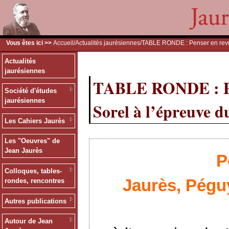
Vous êtes ici >>
Accueil
/
Actualités jaurésiennes
/TABLE RONDE : Penser en revue
Actualités
jaurésiennes
TABLE RONDE : Pen
Société d'études
jaurésiennes
Sorel à l’épreuve d
Les Cahiers Jaurès
Les "Oeuvres" de
Jean Jaurès
P
Colloques, tables-
Jaurès, Péguy
rondes, rencontres
Autres publications
Autour de Jean