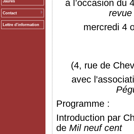
à l’occasion du 
Jaurès
revue 
Contact
mercredi 4 
Lettre d'information
(4, rue de Chev
avec l'associa
Pég
Programme :
Introduction par C
de
Mil neuf cent