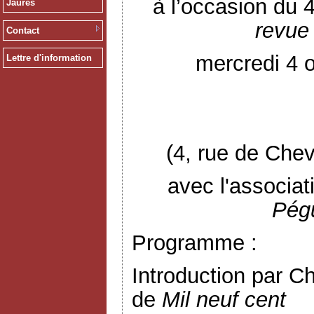
à l’occasion du 
Jaurès
revue 
Contact
mercredi 4 
Lettre d'information
(4, rue de Chev
avec l'associa
Pég
Programme :
Introduction par C
de
Mil neuf cent