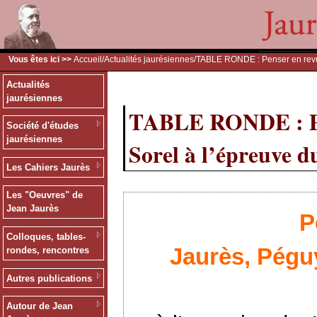
Vous êtes ici >>
Accueil
/
Actualités jaurésiennes
/TABLE RONDE : Penser en revue
Actualités
jaurésiennes
TABLE RONDE : Pen
Société d'études
jaurésiennes
Sorel à l’épreuve d
Les Cahiers Jaurès
Les "Oeuvres" de
Jean Jaurès
P
Colloques, tables-
Jaurès, Péguy
rondes, rencontres
Autres publications
Autour de Jean