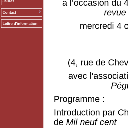
à l’occasion du 
Jaurès
revue 
Contact
mercredi 4 
Lettre d'information
(4, rue de Chev
avec l'associa
Pég
Programme :
Introduction par C
de
Mil neuf cent