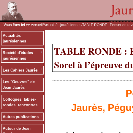
Vous êtes ici >>
Accueil
/
Actualités jaurésiennes
/TABLE RONDE : Penser en revue
Actualités
jaurésiennes
TABLE RONDE : Pen
Société d'études
jaurésiennes
Sorel à l’épreuve d
Les Cahiers Jaurès
Les "Oeuvres" de
Jean Jaurès
P
Colloques, tables-
Jaurès, Péguy
rondes, rencontres
Autres publications
Autour de Jean