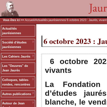
Vous êtes ici >>
Accueil
/
Actualités jaurésiennes
/ 6 octobre 2023 : Jaurès, vivant
Actualités
jaurésiennes
6 octobre 2023 : Ja
Société d'études
jaurésiennes
Les Cahiers Jaurès
6 octobre 202
Les "Oeuvres" de
vivants
Jean Jaurès
Colloques, tables-
La Fondation 
rondes, rencontres
d’études jauré
Autres publications
blanche, le vend
Autour de Jean