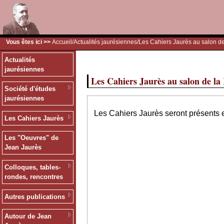
Vous êtes ici >>
Accueil
/
Actualités jaurésiennes
/Les Cahiers Jaurès au salon d
Actualités
jaurésiennes
Les Cahiers Jaurès au salon de la
Société d'études
jaurésiennes
Les Cahiers Jaurès seront présents e
Les Cahiers Jaurès
Les "Oeuvres" de
Jean Jaurès
Colloques, tables-
rondes, rencontres
Autres publications
Autour de Jean