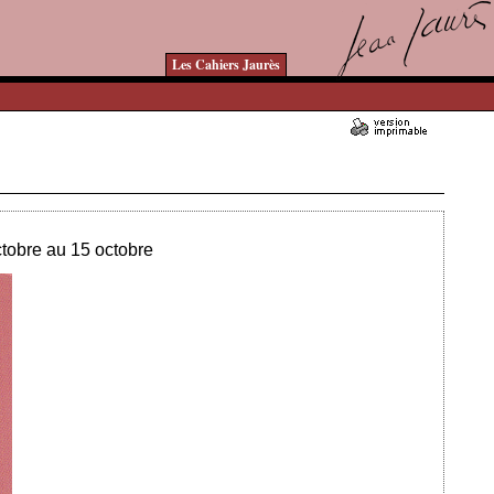
Les Cahiers Jaurès
Ajouté le 11/10/2023 - Auteur : bkermoal
ctobre au 15 octobre