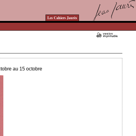
Les Cahiers Jaurès
Ajouté le 11/10/2023 - Auteur : bkermoal
ctobre au 15 octobre