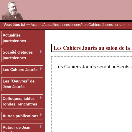
Vous êtes ici >>
Accueil
/
Actualités jaurésiennes
/Les Cahiers Jaurès au salon d
Actualités
jaurésiennes
Les Cahiers Jaurès au salon de la
Société d'études
jaurésiennes
Les Cahiers Jaurès seront présents e
Les Cahiers Jaurès
Les "Oeuvres" de
Jean Jaurès
Colloques, tables-
rondes, rencontres
Autres publications
Autour de Jean