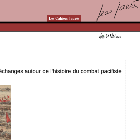
Les Cahiers Jaurès
Ajouté le 23/11/2023 - Auteur : bkermoal
échanges autour de l’histoire du combat pacifiste