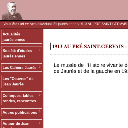
Vous êtes ici >>
Accueil
/
Actualités jaurésiennes
/1913 AU PRÉ SAINT-GERVAIS
Actualités
jaurésiennes
1913 AU PRÉ SAINT-GERVAIS : 
Société d'études
jaurésiennes
Le musée de l’Histoire vivante d
Les Cahiers Jaurès
de Jaurès et de la gauche en 19
Les "Oeuvres" de
Jean Jaurès
Colloques, tables-
rondes, rencontres
Autres publications
Autour de Jean