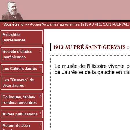
Vous êtes ici >>
Accueil
/
Actualités jaurésiennes
/1913 AU PRÉ SAINT-GERVAIS
Actualités
jaurésiennes
1913 AU PRÉ SAINT-GERVAIS : 
Société d'études
jaurésiennes
Le musée de l’Histoire vivante d
Les Cahiers Jaurès
de Jaurès et de la gauche en 19
Les "Oeuvres" de
Jean Jaurès
Colloques, tables-
rondes, rencontres
Autres publications
Autour de Jean