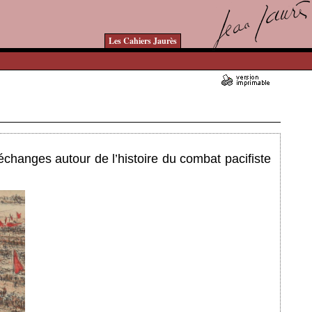
Les Cahiers Jaurès
Ajouté le 23/11/2023 - Auteur : bkermoal
échanges autour de l’histoire du combat pacifiste