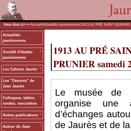
Vous êtes ici >>
Accueil
/
Actualités jaurésiennes
/1913 AU PRÉ SAINT-GERVAIS
Actualités
jaurésiennes
1913 AU PRÉ SAI
Société d'études
jaurésiennes
PRUNIER samedi 2
Les Cahiers Jaurès
Les "Oeuvres" de
Jean Jaurès
Le musée de l’H
Colloques, tables-
organise une a
rondes, rencontres
d’échanges autour
Autres publications
de Jaurès et de l
Autour de Jean