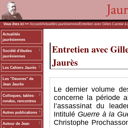
Vous êtes ici >>
Accueil
/
Actualités jaurésiennes
/Entretien avec Gilles Candar 
Actualités
jaurésiennes
Entretien avec Gil
Société d'études
jaurésiennes
Jaurès
Les Cahiers Jaurès
Les "Oeuvres" de
Jean Jaurès
Le dernier volume des
concerne la période a
Colloques, tables-
rondes, rencontres
l’assassinat du leade
Intitulé
Guerre à la Gue
Autres publications
Christophe Prochasson
Autour de Jean