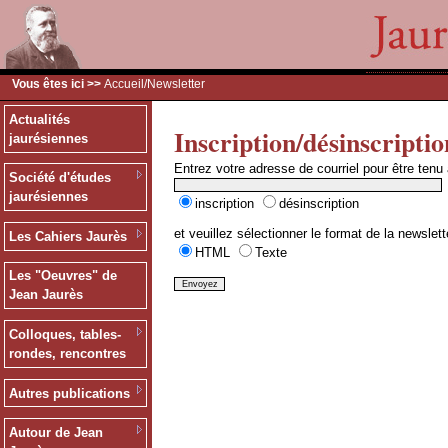
Vous êtes ici >>
Accueil
/Newsletter
Actualités
Inscription/désinscriptio
jaurésiennes
Entrez votre adresse de courriel pour être tenu
Société d'études
jaurésiennes
inscription
désinscription
et veuillez sélectionner le format de la newslett
Les Cahiers Jaurès
HTML
Texte
Les "Oeuvres" de
Jean Jaurès
Colloques, tables-
rondes, rencontres
Autres publications
Autour de Jean