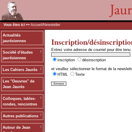
Vous êtes ici >>
Accueil
/Newsletter
Actualités
Inscription/désinscriptio
jaurésiennes
Entrez votre adresse de courriel pour être tenu
Société d'études
jaurésiennes
inscription
désinscription
et veuillez sélectionner le format de la newslett
Les Cahiers Jaurès
HTML
Texte
Les "Oeuvres" de
Jean Jaurès
Colloques, tables-
rondes, rencontres
Autres publications
Autour de Jean