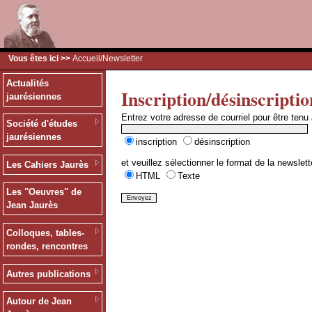
Vous êtes ici >>
Accueil
/Newsletter
Actualités
Inscription/désinscriptio
jaurésiennes
Entrez votre adresse de courriel pour être tenu
Société d'études
jaurésiennes
inscription
désinscription
et veuillez sélectionner le format de la newslett
Les Cahiers Jaurès
HTML
Texte
Les "Oeuvres" de
Jean Jaurès
Colloques, tables-
rondes, rencontres
Autres publications
Autour de Jean