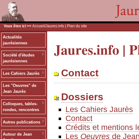
Vous êtes ici >>
Accueil
/Jaures.info | Plan du site
Actualités
Jaures.info | P
jaurésiennes
Société d'études
jaurésiennes
Contact
Les Cahiers Jaurès
Les "Oeuvres" de
Jean Jaurès
Dossiers
Colloques, tables-
Les Cahiers Jaurès
rondes, rencontres
Contact
Autres publications
Crédits et mentions 
Les
Oeuvres
de Jean
Autour de Jean