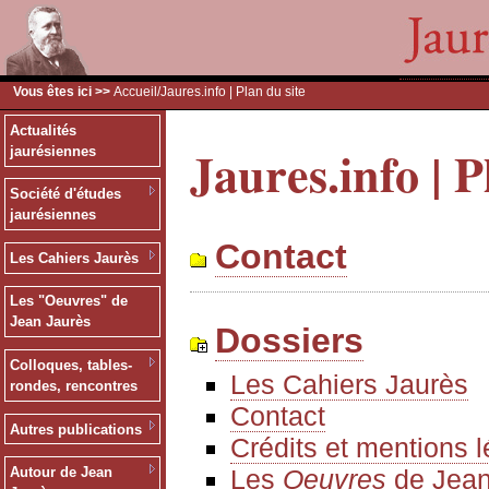
Vous êtes ici >>
Accueil
/Jaures.info | Plan du site
Actualités
Jaures.info | P
jaurésiennes
Société d'études
jaurésiennes
Contact
Les Cahiers Jaurès
Les "Oeuvres" de
Jean Jaurès
Dossiers
Colloques, tables-
Les Cahiers Jaurès
rondes, rencontres
Contact
Autres publications
Crédits et mentions 
Les
Oeuvres
de Jean
Autour de Jean