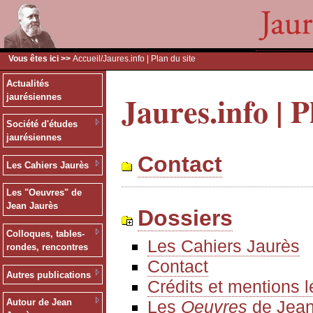
Vous êtes ici >>
Accueil
/Jaures.info | Plan du site
Actualités
Jaures.info | P
jaurésiennes
Société d'études
jaurésiennes
Contact
Les Cahiers Jaurès
Les "Oeuvres" de
Jean Jaurès
Dossiers
Colloques, tables-
Les Cahiers Jaurès
rondes, rencontres
Contact
Autres publications
Crédits et mentions 
Les
Oeuvres
de Jean
Autour de Jean