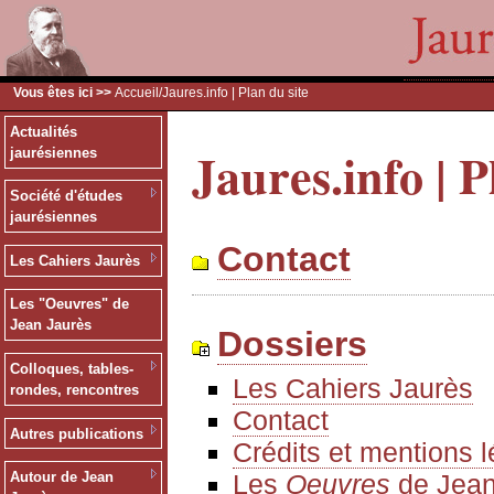
Vous êtes ici >>
Accueil
/Jaures.info | Plan du site
Actualités
Jaures.info | P
jaurésiennes
Société d'études
jaurésiennes
Contact
Les Cahiers Jaurès
Les "Oeuvres" de
Jean Jaurès
Dossiers
Colloques, tables-
Les Cahiers Jaurès
rondes, rencontres
Contact
Autres publications
Crédits et mentions 
Les
Oeuvres
de Jean
Autour de Jean