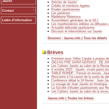
Jaurès
Articles de Jaurès
Crédits et mentions légales
Etudes jaurésiennes
Contact
Les parutions
Madeleine Rebérioux
Lettre d'information
Assemblées générales de la SEJ
Les manifestations éditées ou diffusées 
Actualité éditoriale jaurésienne
Discours et interventions sur Jaurès
Dossiers : Jaures.info | Tous les détails
Brèves
Entretien avec Gilles Candar à propos 
1913 AU PRÉ SAINT-GERVAIS : DE JA
Les Cahiers Jaurès au salon de la Revu
6 octobre 2023 : Jaurès, vivant parmi le
TABLE RONDE : Penser en revues. Jaurè
Rencontre à l'occasion de la sortie du de
Conférence débat le 14 février : Jean Ja
Le voyage de Jean Jaurès en Amérique: 
La Société d’études jaurésiennes aux Ren
Les Cahiers Jaurès au salon de la revue,
Jaures.info | Toutes les brèves