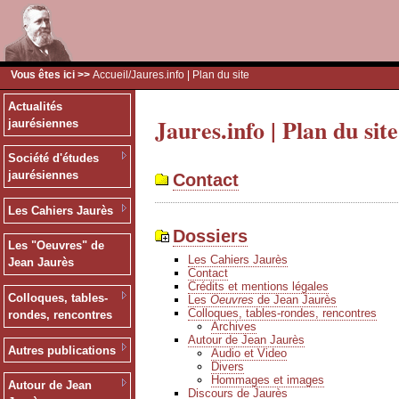
Vous êtes ici >>
Accueil
/Jaures.info | Plan du site
Actualités
Jaures.info | Plan du site
jaurésiennes
Société d'études
jaurésiennes
Contact
Les Cahiers Jaurès
Dossiers
Les "Oeuvres" de
Les Cahiers Jaurès
Jean Jaurès
Contact
Crédits et mentions légales
Colloques, tables-
Les
Oeuvres
de Jean Jaurès
Colloques, tables-rondes, rencontres
rondes, rencontres
Archives
Autour de Jean Jaurès
Autres publications
Audio et Video
Divers
Hommages et images
Autour de Jean
Discours de Jaurès