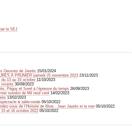
par la SEJ
des Oeuvres de Jaurès
15/01/2024
URÈS À PRUNIER samedi 25 novembre 2023
23/11/2023
e du 13 au 15 octobre
11/10/2023
s vivants
30/09/2023
s, Péguy et Sorel à l’épreuve du temps
26/09/2023
rnier numéro de Mil neuf cent
14/02/2023
urès
13/02/2023
spectacle & table-ronde
05/10/2022
dez-vous de l’Histoire de Blois : Jean Jaurès et la mer
05/10/2022
 15 et 16 octobre 2022
05/10/2022