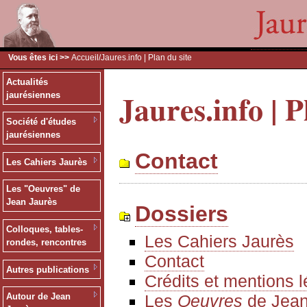
Vous êtes ici >>
Accueil
/Jaures.info | Plan du site
Actualités
Jaures.info | P
jaurésiennes
Société d'études
jaurésiennes
Contact
Les Cahiers Jaurès
Les "Oeuvres" de
Jean Jaurès
Dossiers
Colloques, tables-
Les Cahiers Jaurès
rondes, rencontres
Contact
Autres publications
Crédits et mentions 
Les
Oeuvres
de Jean
Autour de Jean