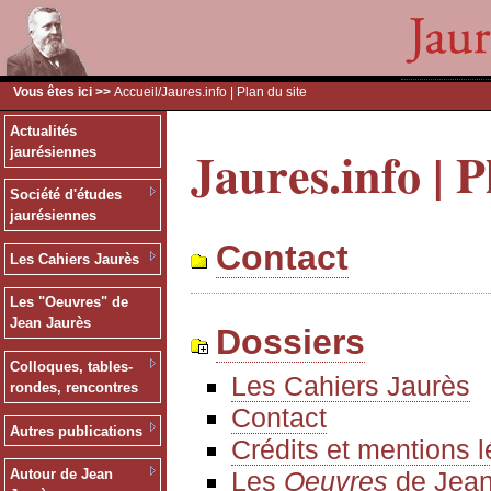
Vous êtes ici >>
Accueil
/Jaures.info | Plan du site
Actualités
Jaures.info | P
jaurésiennes
Société d'études
jaurésiennes
Contact
Les Cahiers Jaurès
Les "Oeuvres" de
Jean Jaurès
Dossiers
Colloques, tables-
Les Cahiers Jaurès
rondes, rencontres
Contact
Autres publications
Crédits et mentions 
Les
Oeuvres
de Jean
Autour de Jean