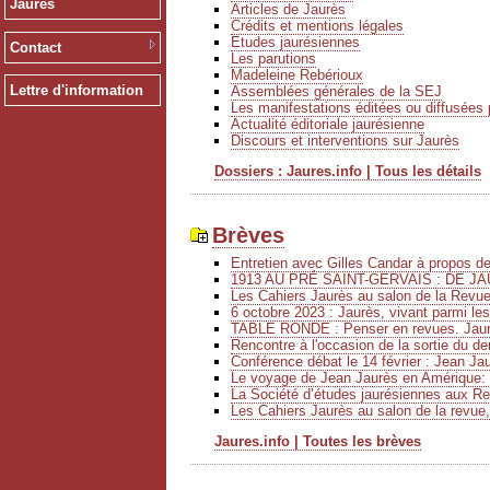
Jaurès
Articles de Jaurès
Crédits et mentions légales
Etudes jaurésiennes
Contact
Les parutions
Madeleine Rebérioux
Lettre d'information
Assemblées générales de la SEJ
Les manifestations éditées ou diffusées 
Actualité éditoriale jaurésienne
Discours et interventions sur Jaurès
Dossiers : Jaures.info | Tous les détails
Brèves
Entretien avec Gilles Candar à propos 
1913 AU PRÉ SAINT-GERVAIS : DE JA
Les Cahiers Jaurès au salon de la Revu
6 octobre 2023 : Jaurès, vivant parmi le
TABLE RONDE : Penser en revues. Jaurè
Rencontre à l'occasion de la sortie du de
Conférence débat le 14 février : Jean Ja
Le voyage de Jean Jaurès en Amérique: 
La Société d’études jaurésiennes aux Ren
Les Cahiers Jaurès au salon de la revue,
Jaures.info | Toutes les brèves