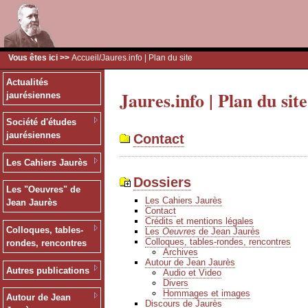
Vous êtes ici >>
Accueil
/Jaures.info | Plan du site
Actualités
Jaures.info | Plan du site
jaurésiennes
Société d'études
jaurésiennes
Contact
Les Cahiers Jaurès
Dossiers
Les "Oeuvres" de
Les Cahiers Jaurès
Jean Jaurès
Contact
Crédits et mentions légales
Colloques, tables-
Les
Oeuvres
de Jean Jaurès
Colloques, tables-rondes, rencontres
rondes, rencontres
Archives
Autour de Jean Jaurès
Autres publications
Audio et Video
Divers
Hommages et images
Autour de Jean
Discours de Jaurès