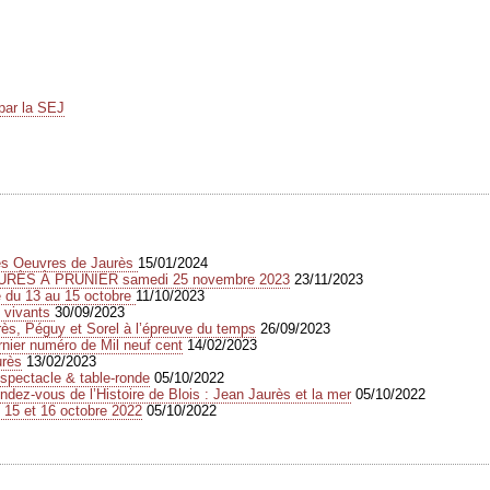
par la SEJ
des Oeuvres de Jaurès
15/01/2024
URÈS À PRUNIER samedi 25 novembre 2023
23/11/2023
e du 13 au 15 octobre
11/10/2023
s vivants
30/09/2023
s, Péguy et Sorel à l’épreuve du temps
26/09/2023
rnier numéro de Mil neuf cent
14/02/2023
urès
13/02/2023
spectacle & table-ronde
05/10/2022
dez-vous de l’Histoire de Blois : Jean Jaurès et la mer
05/10/2022
 15 et 16 octobre 2022
05/10/2022