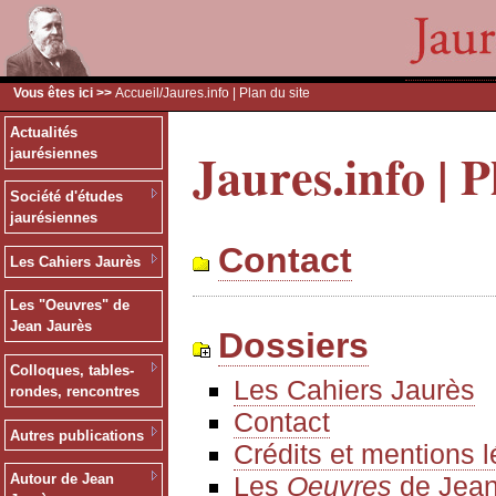
Vous êtes ici >>
Accueil
/Jaures.info | Plan du site
Actualités
Jaures.info | P
jaurésiennes
Société d'études
jaurésiennes
Contact
Les Cahiers Jaurès
Les "Oeuvres" de
Jean Jaurès
Dossiers
Colloques, tables-
Les Cahiers Jaurès
rondes, rencontres
Contact
Autres publications
Crédits et mentions 
Les
Oeuvres
de Jean
Autour de Jean