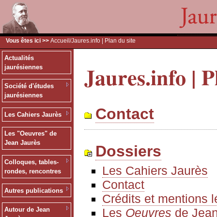
Vous êtes ici >>
Accueil
/Jaures.info | Plan du site
Actualités
Jaures.info | P
jaurésiennes
Société d'études
jaurésiennes
Contact
Les Cahiers Jaurès
Les "Oeuvres" de
Jean Jaurès
Dossiers
Colloques, tables-
Les Cahiers Jaurès
rondes, rencontres
Contact
Autres publications
Crédits et mentions 
Les
Oeuvres
de Jean
Autour de Jean