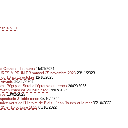
par la SEJ
des Oeuvres de Jaurès
15/01/2024
URÈS À PRUNIER samedi 25 novembre 2023
23/11/2023
e du 13 au 15 octobre
11/10/2023
s vivants
30/09/2023
s, Péguy et Sorel à l’épreuve du temps
26/09/2023
rnier numéro de Mil neuf cent
14/02/2023
urès
13/02/2023
spectacle & table-ronde
05/10/2022
dez-vous de l’Histoire de Blois : Jean Jaurès et la mer
05/10/2022
 15 et 16 octobre 2022
05/10/2022