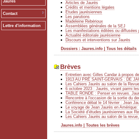
Jaurès
Articles de Jaurès
Crédits et mentions légales
Etudes jaurésiennes
Contact
Les parutions
Madeleine Rebérioux
Lettre d'information
Assemblées générales de la SEJ
Les manifestations éditées ou diffusées 
Actualité éditoriale jaurésienne
Discours et interventions sur Jaurès
Dossiers : Jaures.info | Tous les détails
Brèves
Entretien avec Gilles Candar à propos 
1913 AU PRÉ SAINT-GERVAIS : DE JA
Les Cahiers Jaurès au salon de la Revu
6 octobre 2023 : Jaurès, vivant parmi le
TABLE RONDE : Penser en revues. Jaurè
Rencontre à l'occasion de la sortie du de
Conférence débat le 14 février : Jean Ja
Le voyage de Jean Jaurès en Amérique: 
La Société d’études jaurésiennes aux Ren
Les Cahiers Jaurès au salon de la revue,
Jaures.info | Toutes les brèves