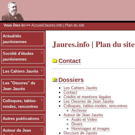
Vous êtes ici >>
Accueil
/Jaures.info | Plan du site
Actualités
Jaures.info | Plan du site
jaurésiennes
Société d'études
jaurésiennes
Contact
Les Cahiers Jaurès
Dossiers
Les "Oeuvres" de
Les Cahiers Jaurès
Jean Jaurès
Contact
Crédits et mentions légales
Colloques, tables-
Les
Oeuvres
de Jean Jaurès
Colloques, tables-rondes, rencontres
rondes, rencontres
Archives
Autour de Jean Jaurès
Autres publications
Audio et Video
Divers
Hommages et images
Autour de Jean
Discours de Jaurès