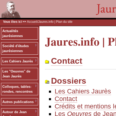
Vous êtes ici >>
Accueil
/Jaures.info | Plan du site
Actualités
Jaures.info | P
jaurésiennes
Société d'études
jaurésiennes
Contact
Les Cahiers Jaurès
Les "Oeuvres" de
Jean Jaurès
Dossiers
Colloques, tables-
Les Cahiers Jaurès
rondes, rencontres
Contact
Autres publications
Crédits et mentions 
Les
Oeuvres
de Jean
Autour de Jean