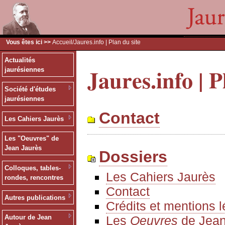
Vous êtes ici >>
Accueil
/Jaures.info | Plan du site
Actualités
Jaures.info | P
jaurésiennes
Société d'études
jaurésiennes
Contact
Les Cahiers Jaurès
Les "Oeuvres" de
Jean Jaurès
Dossiers
Colloques, tables-
Les Cahiers Jaurès
rondes, rencontres
Contact
Autres publications
Crédits et mentions 
Les
Oeuvres
de Jean
Autour de Jean