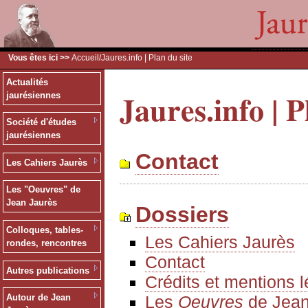
Vous êtes ici >>
Accueil
/Jaures.info | Plan du site
Actualités
Jaures.info | P
jaurésiennes
Société d'études
jaurésiennes
Contact
Les Cahiers Jaurès
Les "Oeuvres" de
Jean Jaurès
Dossiers
Colloques, tables-
Les Cahiers Jaurès
rondes, rencontres
Contact
Autres publications
Crédits et mentions 
Les
Oeuvres
de Jean
Autour de Jean