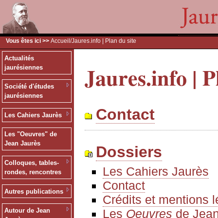
Vous êtes ici >>
Accueil
/Jaures.info | Plan du site
Actualités
Jaures.info | P
jaurésiennes
Société d'études
jaurésiennes
Contact
Les Cahiers Jaurès
Les "Oeuvres" de
Jean Jaurès
Dossiers
Colloques, tables-
Les Cahiers Jaurès
rondes, rencontres
Contact
Autres publications
Crédits et mentions 
Les
Oeuvres
de Jean
Autour de Jean