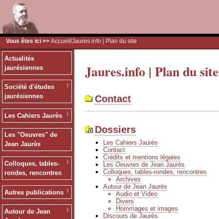
Vous êtes ici >>
Accueil
/Jaures.info | Plan du site
Actualités
Jaures.info | Plan du site
jaurésiennes
Société d'études
jaurésiennes
Contact
Les Cahiers Jaurès
Dossiers
Les "Oeuvres" de
Les Cahiers Jaurès
Jean Jaurès
Contact
Crédits et mentions légales
Colloques, tables-
Les
Oeuvres
de Jean Jaurès
Colloques, tables-rondes, rencontres
rondes, rencontres
Archives
Autour de Jean Jaurès
Autres publications
Audio et Video
Divers
Hommages et images
Autour de Jean
Discours de Jaurès