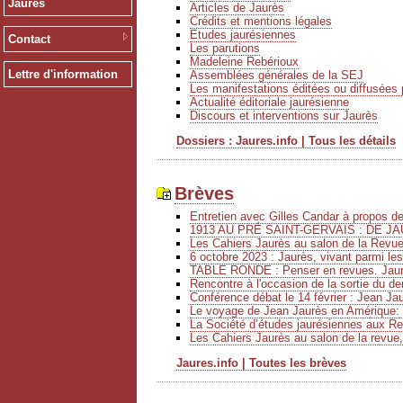
Jaurès
Articles de Jaurès
Crédits et mentions légales
Etudes jaurésiennes
Contact
Les parutions
Madeleine Rebérioux
Lettre d'information
Assemblées générales de la SEJ
Les manifestations éditées ou diffusées 
Actualité éditoriale jaurésienne
Discours et interventions sur Jaurès
Dossiers : Jaures.info | Tous les détails
Brèves
Entretien avec Gilles Candar à propos 
1913 AU PRÉ SAINT-GERVAIS : DE JA
Les Cahiers Jaurès au salon de la Revu
6 octobre 2023 : Jaurès, vivant parmi le
TABLE RONDE : Penser en revues. Jaurè
Rencontre à l'occasion de la sortie du de
Conférence débat le 14 février : Jean Ja
Le voyage de Jean Jaurès en Amérique: 
La Société d’études jaurésiennes aux Ren
Les Cahiers Jaurès au salon de la revue,
Jaures.info | Toutes les brèves