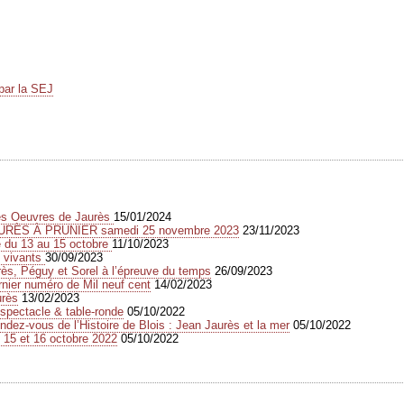
par la SEJ
des Oeuvres de Jaurès
15/01/2024
URÈS À PRUNIER samedi 25 novembre 2023
23/11/2023
e du 13 au 15 octobre
11/10/2023
s vivants
30/09/2023
s, Péguy et Sorel à l’épreuve du temps
26/09/2023
rnier numéro de Mil neuf cent
14/02/2023
urès
13/02/2023
spectacle & table-ronde
05/10/2022
dez-vous de l’Histoire de Blois : Jean Jaurès et la mer
05/10/2022
 15 et 16 octobre 2022
05/10/2022