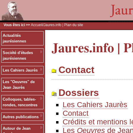
Vous êtes ici >>
Accueil
/Jaures.info | Plan du site
Actualités
Jaures.info | P
jaurésiennes
Société d'études
jaurésiennes
Contact
Les Cahiers Jaurès
Les "Oeuvres" de
Jean Jaurès
Dossiers
Colloques, tables-
Les Cahiers Jaurès
rondes, rencontres
Contact
Autres publications
Crédits et mentions 
Les
Oeuvres
de Jean
Autour de Jean