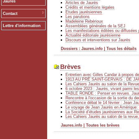
Jaurès
Articles de Jaurès
Crédits et mentions légales
Etudes jaurésiennes
Contact
Les parutions
Madeleine Rebérioux
Lettre d'information
Assemblées générales de la SEJ
Les manifestations éditées ou diffusées 
Actualité éditoriale jaurésienne
Discours et interventions sur Jaurès
Dossiers : Jaures.info | Tous les détails
Brèves
Entretien avec Gilles Candar à propos 
1913 AU PRÉ SAINT-GERVAIS : DE JA
Les Cahiers Jaurès au salon de la Revu
6 octobre 2023 : Jaurès, vivant parmi le
TABLE RONDE : Penser en revues. Jaurè
Rencontre à l'occasion de la sortie du de
Conférence débat le 14 février : Jean Ja
Le voyage de Jean Jaurès en Amérique: 
La Société d’études jaurésiennes aux Ren
Les Cahiers Jaurès au salon de la revue,
Jaures.info | Toutes les brèves