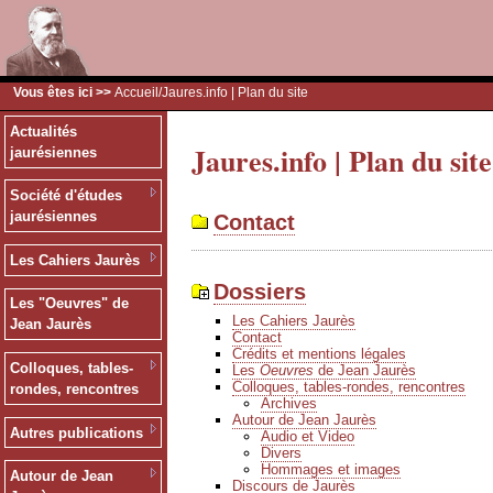
Vous êtes ici >>
Accueil
/Jaures.info | Plan du site
Actualités
Jaures.info | Plan du site
jaurésiennes
Société d'études
jaurésiennes
Contact
Les Cahiers Jaurès
Dossiers
Les "Oeuvres" de
Les Cahiers Jaurès
Jean Jaurès
Contact
Crédits et mentions légales
Colloques, tables-
Les
Oeuvres
de Jean Jaurès
Colloques, tables-rondes, rencontres
rondes, rencontres
Archives
Autour de Jean Jaurès
Autres publications
Audio et Video
Divers
Hommages et images
Autour de Jean
Discours de Jaurès