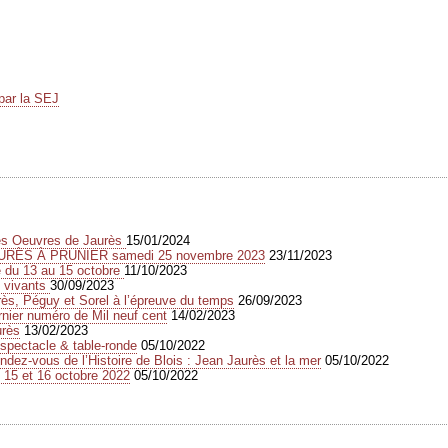
par la SEJ
des Oeuvres de Jaurès
15/01/2024
URÈS À PRUNIER samedi 25 novembre 2023
23/11/2023
e du 13 au 15 octobre
11/10/2023
s vivants
30/09/2023
s, Péguy et Sorel à l’épreuve du temps
26/09/2023
rnier numéro de Mil neuf cent
14/02/2023
urès
13/02/2023
spectacle & table-ronde
05/10/2022
dez-vous de l’Histoire de Blois : Jean Jaurès et la mer
05/10/2022
 15 et 16 octobre 2022
05/10/2022