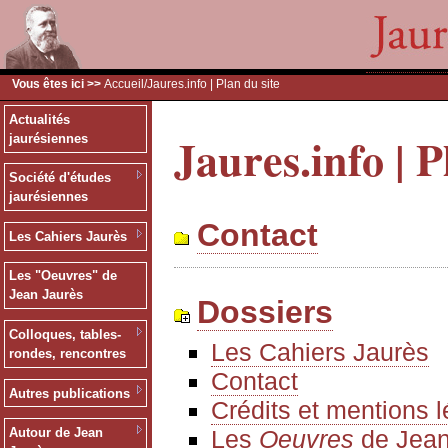
Vous êtes ici >>
Accueil
/Jaures.info | Plan du site
Actualités
Jaures.info | P
jaurésiennes
Société d'études
jaurésiennes
Contact
Les Cahiers Jaurès
Les "Oeuvres" de
Jean Jaurès
Dossiers
Colloques, tables-
Les Cahiers Jaurès
rondes, rencontres
Contact
Autres publications
Crédits et mentions 
Les
Oeuvres
de Jean
Autour de Jean