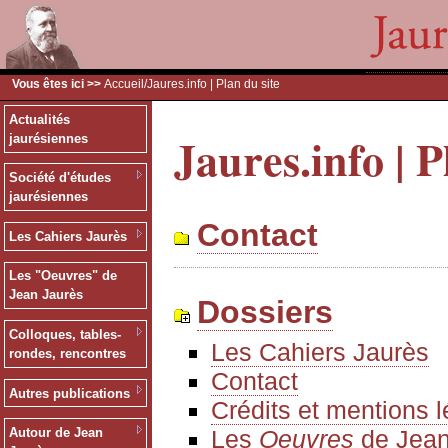
Vous êtes ici >>
Accueil
/Jaures.info | Plan du site
Actualités
Jaures.info | P
jaurésiennes
Société d'études
jaurésiennes
Contact
Les Cahiers Jaurès
Les "Oeuvres" de
Jean Jaurès
Dossiers
Colloques, tables-
Les Cahiers Jaurès
rondes, rencontres
Contact
Autres publications
Crédits et mentions 
Les
Oeuvres
de Jean
Autour de Jean