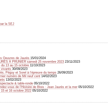
par la SEJ
des Oeuvres de Jaurès
15/01/2024
URÈS À PRUNIER samedi 25 novembre 2023
23/11/2023
e du 13 au 15 octobre
11/10/2023
s vivants
30/09/2023
s, Péguy et Sorel à l’épreuve du temps
26/09/2023
rnier numéro de Mil neuf cent
14/02/2023
urès
13/02/2023
spectacle & table-ronde
05/10/2022
dez-vous de l’Histoire de Blois : Jean Jaurès et la mer
05/10/2022
 15 et 16 octobre 2022
05/10/2022