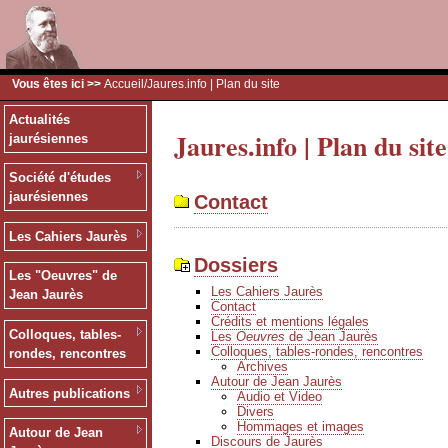
Vous êtes ici >>
Accueil
/Jaures.info | Plan du site
Actualités
Jaures.info | Plan du site
jaurésiennes
Société d'études
jaurésiennes
Contact
Les Cahiers Jaurès
Dossiers
Les "Oeuvres" de
Les Cahiers Jaurès
Jean Jaurès
Contact
Crédits et mentions légales
Colloques, tables-
Les
Oeuvres
de Jean Jaurès
Colloques, tables-rondes, rencontres
rondes, rencontres
Archives
Autour de Jean Jaurès
Autres publications
Audio et Video
Divers
Hommages et images
Autour de Jean
Discours de Jaurès