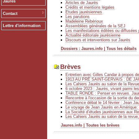
Jaurès
Articles de Jaurès
Crédits et mentions légales
Etudes jaurésiennes
Contact
Les parutions
Madeleine Rebérioux
Lettre d'information
Assemblées générales de la SEJ
Les manifestations éditées ou diffusées 
Actualité éditoriale jaurésienne
Discours et interventions sur Jaurès
Dossiers : Jaures.info | Tous les détails
Brèves
Entretien avec Gilles Candar à propos 
1913 AU PRÉ SAINT-GERVAIS : DE JA
Les Cahiers Jaurès au salon de la Revu
6 octobre 2023 : Jaurès, vivant parmi le
TABLE RONDE : Penser en revues. Jaurè
Rencontre à l'occasion de la sortie du de
Conférence débat le 14 février : Jean Ja
Le voyage de Jean Jaurès en Amérique: 
La Société d’études jaurésiennes aux Ren
Les Cahiers Jaurès au salon de la revue,
Jaures.info | Toutes les brèves