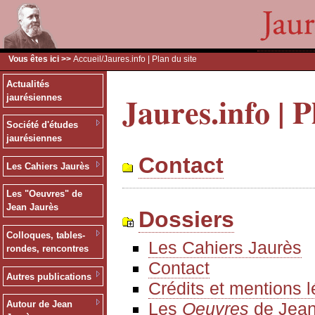
Vous êtes ici >>
Accueil
/Jaures.info | Plan du site
Actualités
Jaures.info | P
jaurésiennes
Société d'études
jaurésiennes
Contact
Les Cahiers Jaurès
Les "Oeuvres" de
Jean Jaurès
Dossiers
Colloques, tables-
Les Cahiers Jaurès
rondes, rencontres
Contact
Autres publications
Crédits et mentions 
Les
Oeuvres
de Jean
Autour de Jean