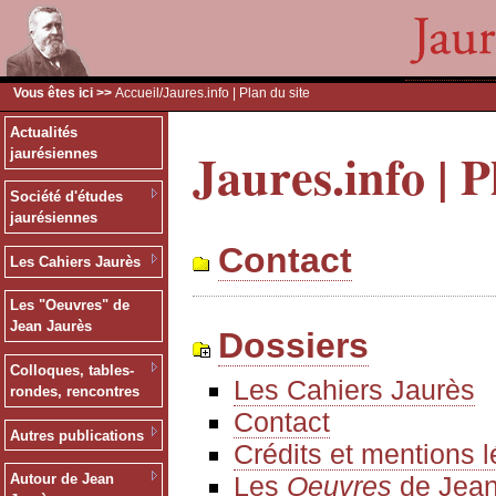
Vous êtes ici >>
Accueil
/Jaures.info | Plan du site
Actualités
Jaures.info | P
jaurésiennes
Société d'études
jaurésiennes
Contact
Les Cahiers Jaurès
Les "Oeuvres" de
Jean Jaurès
Dossiers
Colloques, tables-
Les Cahiers Jaurès
rondes, rencontres
Contact
Autres publications
Crédits et mentions 
Les
Oeuvres
de Jean
Autour de Jean