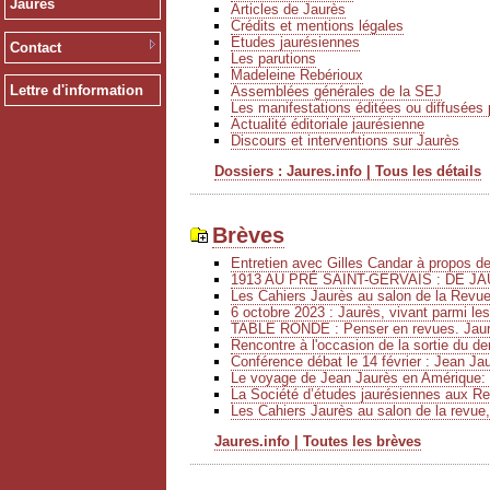
Jaurès
Articles de Jaurès
Crédits et mentions légales
Etudes jaurésiennes
Contact
Les parutions
Madeleine Rebérioux
Lettre d'information
Assemblées générales de la SEJ
Les manifestations éditées ou diffusées 
Actualité éditoriale jaurésienne
Discours et interventions sur Jaurès
Dossiers : Jaures.info | Tous les détails
Brèves
Entretien avec Gilles Candar à propos 
1913 AU PRÉ SAINT-GERVAIS : DE JA
Les Cahiers Jaurès au salon de la Revu
6 octobre 2023 : Jaurès, vivant parmi le
TABLE RONDE : Penser en revues. Jaurè
Rencontre à l'occasion de la sortie du de
Conférence débat le 14 février : Jean Ja
Le voyage de Jean Jaurès en Amérique: 
La Société d’études jaurésiennes aux Ren
Les Cahiers Jaurès au salon de la revue,
Jaures.info | Toutes les brèves