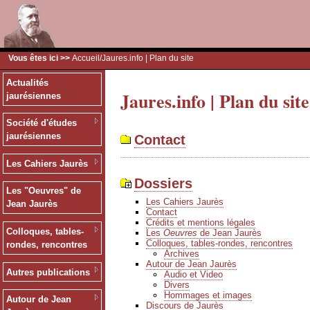
Vous êtes ici >>
Accueil
/Jaures.info | Plan du site
Actualités
Jaures.info | Plan du site
jaurésiennes
Société d'études
jaurésiennes
Contact
Les Cahiers Jaurès
Dossiers
Les "Oeuvres" de
Les Cahiers Jaurès
Jean Jaurès
Contact
Crédits et mentions légales
Colloques, tables-
Les
Oeuvres
de Jean Jaurès
Colloques, tables-rondes, rencontres
rondes, rencontres
Archives
Autour de Jean Jaurès
Autres publications
Audio et Video
Divers
Hommages et images
Autour de Jean
Discours de Jaurès