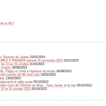
par la SEJ
des Oeuvres de Jaurès
15/01/2024
URÈS À PRUNIER samedi 25 novembre 2023
23/11/2023
e du 13 au 15 octobre
11/10/2023
s vivants
30/09/2023
s, Péguy et Sorel à l’épreuve du temps
26/09/2023
rnier numéro de Mil neuf cent
14/02/2023
urès
13/02/2023
spectacle & table-ronde
05/10/2022
dez-vous de l’Histoire de Blois : Jean Jaurès et la mer
05/10/2022
 15 et 16 octobre 2022
05/10/2022