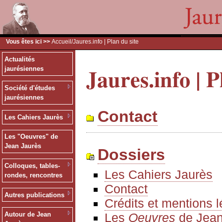
Vous êtes ici >>
Accueil
/Jaures.info | Plan du site
Actualités
Jaures.info | P
jaurésiennes
Société d'études
jaurésiennes
Contact
Les Cahiers Jaurès
Les "Oeuvres" de
Jean Jaurès
Dossiers
Colloques, tables-
Les Cahiers Jaurès
rondes, rencontres
Contact
Autres publications
Crédits et mentions 
Les
Oeuvres
de Jean
Autour de Jean