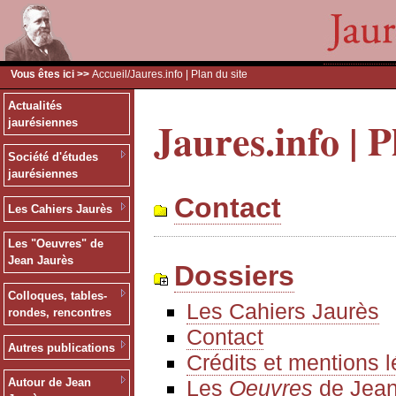
Vous êtes ici >>
Accueil
/Jaures.info | Plan du site
Actualités
Jaures.info | P
jaurésiennes
Société d'études
jaurésiennes
Contact
Les Cahiers Jaurès
Les "Oeuvres" de
Jean Jaurès
Dossiers
Colloques, tables-
Les Cahiers Jaurès
rondes, rencontres
Contact
Autres publications
Crédits et mentions 
Les
Oeuvres
de Jean
Autour de Jean