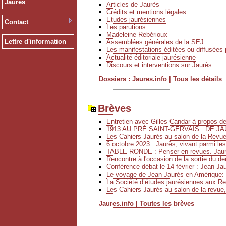
Jaurès
Articles de Jaurès
Crédits et mentions légales
Etudes jaurésiennes
Contact
Les parutions
Madeleine Rebérioux
Lettre d'information
Assemblées générales de la SEJ
Les manifestations éditées ou diffusées 
Actualité éditoriale jaurésienne
Discours et interventions sur Jaurès
Dossiers : Jaures.info | Tous les détails
Brèves
Entretien avec Gilles Candar à propos 
1913 AU PRÉ SAINT-GERVAIS : DE JA
Les Cahiers Jaurès au salon de la Revu
6 octobre 2023 : Jaurès, vivant parmi le
TABLE RONDE : Penser en revues. Jaurè
Rencontre à l'occasion de la sortie du de
Conférence débat le 14 février : Jean Ja
Le voyage de Jean Jaurès en Amérique: 
La Société d’études jaurésiennes aux Ren
Les Cahiers Jaurès au salon de la revue,
Jaures.info | Toutes les brèves