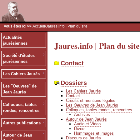
Vous êtes ici >>
Accueil
/Jaures.info | Plan du site
Actualités
Jaures.info | Plan du site
jaurésiennes
Société d'études
jaurésiennes
Contact
Les Cahiers Jaurès
Dossiers
Les "Oeuvres" de
Les Cahiers Jaurès
Jean Jaurès
Contact
Crédits et mentions légales
Colloques, tables-
Les
Oeuvres
de Jean Jaurès
Colloques, tables-rondes, rencontres
rondes, rencontres
Archives
Autour de Jean Jaurès
Autres publications
Audio et Video
Divers
Hommages et images
Autour de Jean
Discours de Jaurès