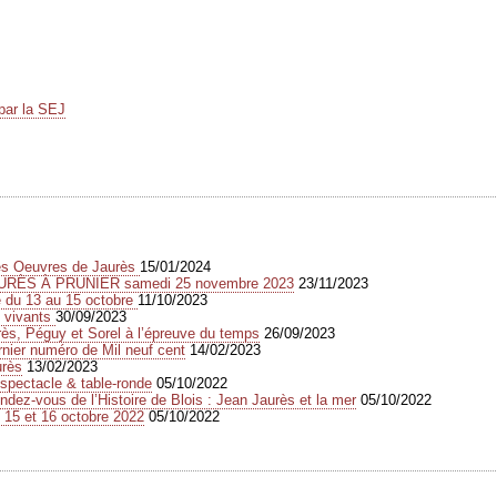
par la SEJ
des Oeuvres de Jaurès
15/01/2024
URÈS À PRUNIER samedi 25 novembre 2023
23/11/2023
e du 13 au 15 octobre
11/10/2023
s vivants
30/09/2023
s, Péguy et Sorel à l’épreuve du temps
26/09/2023
rnier numéro de Mil neuf cent
14/02/2023
urès
13/02/2023
spectacle & table-ronde
05/10/2022
dez-vous de l’Histoire de Blois : Jean Jaurès et la mer
05/10/2022
 15 et 16 octobre 2022
05/10/2022