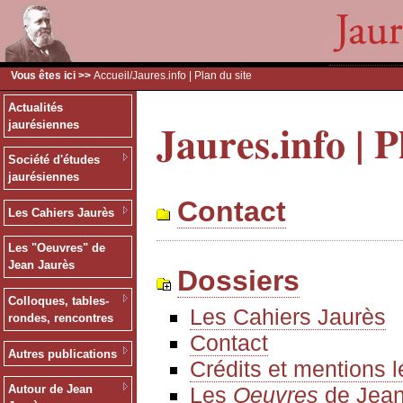
Vous êtes ici >>
Accueil
/Jaures.info | Plan du site
Actualités
Jaures.info | P
jaurésiennes
Société d'études
jaurésiennes
Contact
Les Cahiers Jaurès
Les "Oeuvres" de
Jean Jaurès
Dossiers
Colloques, tables-
Les Cahiers Jaurès
rondes, rencontres
Contact
Autres publications
Crédits et mentions 
Les
Oeuvres
de Jean
Autour de Jean