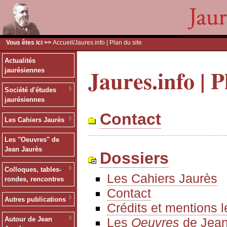
Vous êtes ici >>
Accueil
/Jaures.info | Plan du site
Actualités
Jaures.info | P
jaurésiennes
Société d'études
jaurésiennes
Contact
Les Cahiers Jaurès
Les "Oeuvres" de
Jean Jaurès
Dossiers
Colloques, tables-
Les Cahiers Jaurès
rondes, rencontres
Contact
Autres publications
Crédits et mentions 
Les
Oeuvres
de Jean
Autour de Jean