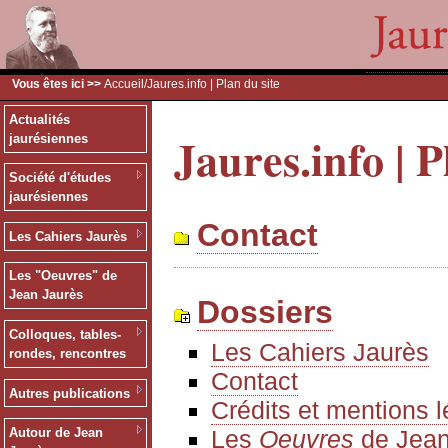
Vous êtes ici >>
Accueil
/Jaures.info | Plan du site
Actualités
Jaures.info | P
jaurésiennes
Société d'études
jaurésiennes
Contact
Les Cahiers Jaurès
Les "Oeuvres" de
Jean Jaurès
Dossiers
Colloques, tables-
Les Cahiers Jaurès
rondes, rencontres
Contact
Autres publications
Crédits et mentions 
Les
Oeuvres
de Jean
Autour de Jean