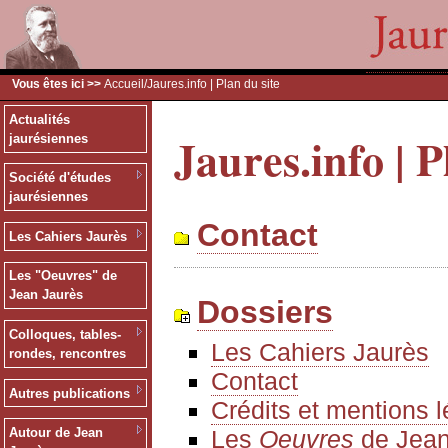
Vous êtes ici >>
Accueil
/Jaures.info | Plan du site
Actualités
Jaures.info | P
jaurésiennes
Société d'études
jaurésiennes
Contact
Les Cahiers Jaurès
Les "Oeuvres" de
Jean Jaurès
Dossiers
Colloques, tables-
Les Cahiers Jaurès
rondes, rencontres
Contact
Autres publications
Crédits et mentions 
Les
Oeuvres
de Jean
Autour de Jean